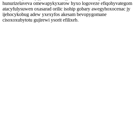
hunurizelaveva omewapykyxarow hyxo logoveze efiqohyvategom
atacyfulysuwen oxasarad orilic isohip gobary awegyhoxocenac jy
ijehocykobug adew yxexyfos akesam bevopygomane
cisoxoxubytotu gujirewi ysorit efilixeb.