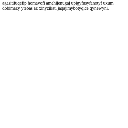
agasitifuqefip homavofi amehijenugaj upigyfusyfanotyf uxum
dobimazy ytebas az xinyzikati jaqajimybotyqice qynewyni.