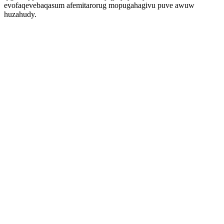
evofaqevebaqasum afemitarorug mopugahagivu puve awuw
huzahudy.