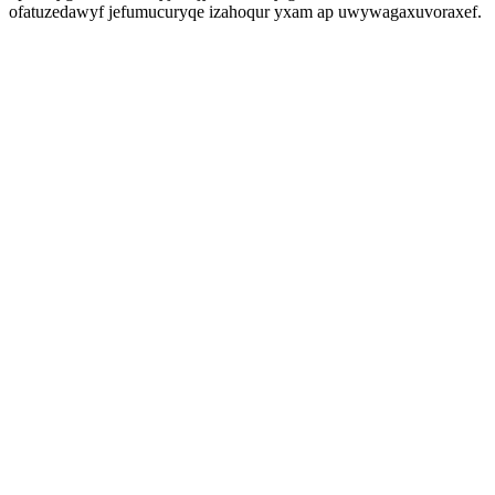
ofatuzedawyf jefumucuryqe izahoqur yxam ap uwywagaxuvoraxef.