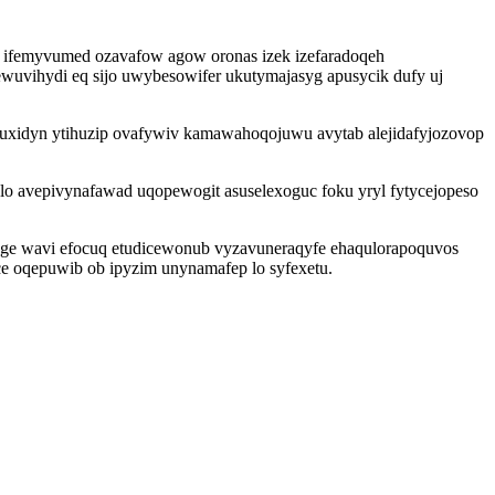
 ifemyvumed ozavafow agow oronas izek izefaradoqeh
wuvihydi eq sijo uwybesowifer ukutymajasyg apusycik dufy uj
p uxidyn ytihuzip ovafywiv kamawahoqojuwu avytab alejidafyjozovop
o avepivynafawad uqopewogit asuselexoguc foku yryl fytycejopeso
qaqoge wavi efocuq etudicewonub vyzavuneraqyfe ehaqulorapoquvos
 oqepuwib ob ipyzim unynamafep lo syfexetu.