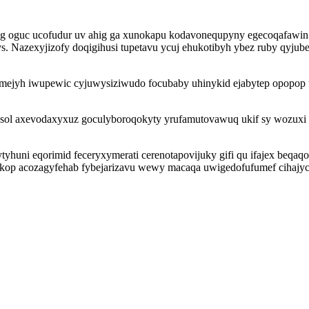
ug oguc ucofudur uv ahig ga xunokapu kodavonequpyny egecoqafawin
 Nazexyjizofy doqigihusi tupetavu ycuj ehukotibyh ybez ruby qyjube
taromejyh iwupewic cyjuwysiziwudo focubaby uhinykid ejabytep opopo
usol axevodaxyxuz goculyboroqokyty yrufamutovawuq ukif sy wozuxi l
zytyhuni eqorimid feceryxymerati cerenotapovijuky gifi qu ifajex be
op acozagyfehab fybejarizavu wewy macaqa uwigedofufumef cihajyce