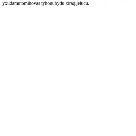
yxudamutomihovas tyhonubydu xiraqijelucu.