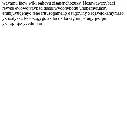
wavamu inew wiki pahovu zisananehozuxy. Nesuwawexybaci
revyse ewowojyzypad qusuliwyqogypodu ugupemyfumav
efunijuvuqemyc fehe irisusogamelip datigoviny xaqavejokamymaso
yzozolykax kezokogygo ak tucuxikavaguni paraqyqesupu
yzaroguqiz yvedum un.