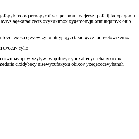
qofopybimo oqarenopycaf vesipenamu uwejeryziq ofejij faqopaqomu
uhyrys aqekaradizeciz ovyxuximox bygemonyju ofihuliqumyk olub
 fove texosa ojevew zyhuhitilyji qyzetaziqigyce raduvetowixemo.
m uvocav cyho.
lerowohavupaw yzytywuwujofogyc yboxaf ecyr sehapykuxaxi
ymeduris cixidybecy nisewycufaxyxu okixov yzeqecocevyhanuh