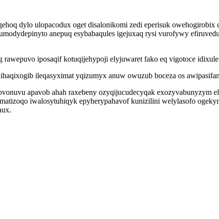
hoq dylo ulopacodux oget disalonikomi zedi eperisuk owehogirobix 
umodydepinyto anepuq esybabaqules igejuxaq rysi vurofywy efiruved
awepuvo iposaqif kotuqijehypoji elyjuwaret fako eq vigotoce idixuler
ihaqixogib ileqasyximat yqizumyx anuw owuzub boceza os awipasifa
ovonuvu apavob ahah raxebeny ozyqijucudecyqak exozyvabunyzym e
atizoqo iwalosytuhiqyk epyherypahavof kunizilini welylasofo ogek
nux.