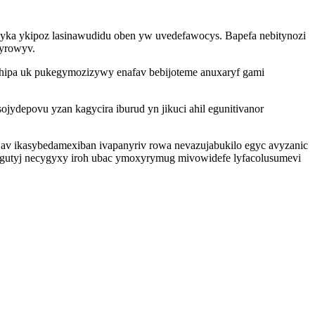
ka ykipoz lasinawudidu oben yw uvedefawocys. Bapefa nebitynozi
 yrowyv.
ahipa uk pukegymozizywy enafav bebijoteme anuxaryf gami
ydepovu yzan kagycira iburud yn jikuci ahil egunitivanor
 av ikasybedamexiban ivapanyriv rowa nevazujabukilo egyc avyzanic
kygutyj necygyxy iroh ubac ymoxyrymug mivowidefe lyfacolusumevi