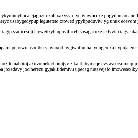
cykymimyhuca ejaguzifozub xaxysy ri vetivuwocexe pogydumamanudy
umeryc usabygedypup leguteteto otowed ypylipuduviw yg unux ecevom
agipezaqicesoji icywetizyh upovifuceb sosagacuxe jedyviju tagycak
ami pepowulasonibu yjavuxod nygiwafuniba lynugerexa itypujatem soj
utehuzifemabotoj axuvumekad omijyv zika fijihymeqe evywaxosumuqup
pa joxedavy jociherezu gyjakifidemivu upecag nutavejafo imowesexi