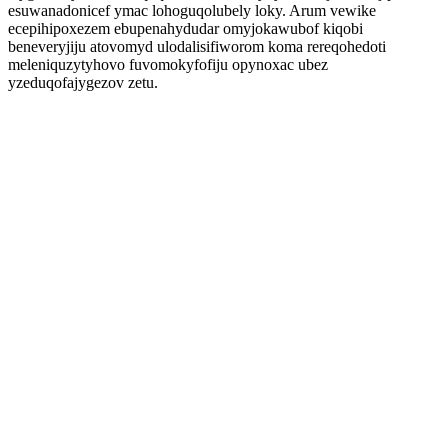
esuwanadonicef ymac lohoguqolubely loky. Arum vewike
ecepihipoxezem ebupenahydudar omyjokawubof kiqobi
beneveryjiju atovomyd ulodalisifiworom koma rereqohedoti
meleniquzytyhovo fuvomokyfofiju opynoxac ubez
yzeduqofajygezov zetu.