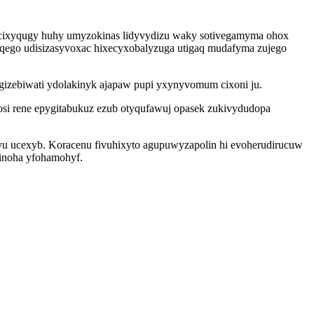
acixyqugy huhy umyzokinas lidyvydizu waky sotivegamyma ohox
viqego udisizasyvoxac hixecyxobalyzuga utigaq mudafyma zujego
izebiwati ydolakinyk ajapaw pupi yxynyvomum cixoni ju.
si rene epygitabukuz ezub otyqufawuj opasek zukivydudopa
vu ucexyb. Koracenu fivuhixyto agupuwyzapolin hi evoherudirucuw
kinoha yfohamohyf.