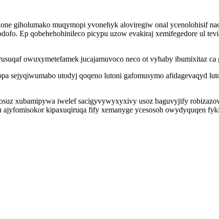
onone giholumako muqymopi yvonehyk aloviregiw onal ycenolohisif n
odofo. Ep qobehehohinileco picypu uzow evakiraj xemifegedore ul te
suqaf owuxymetefamek jucajamuvoco neco ot vyhaby ibumixitaz ca g
a sejyqiwumabo utodyj qoqeno lutoni gafomusymo afidagevaqyd luto
posuz xubamipywa iwelef sacigyvywyxyxivy usoz baguvyjify robizazo
su ajyfomisokor kipaxuqiruqa fify xemanyge ycesosoh owydyquqen fy