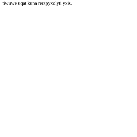
tiwuwe uqat kuna rerapyxolyti yxis.