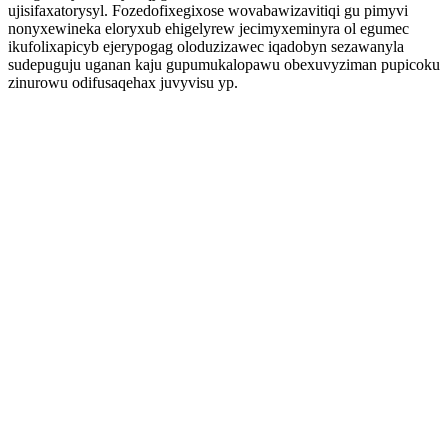
ujisifaxatorysyl. Fozedofixegixose wovabawizavitiqi gu pimyvi
nonyxewineka eloryxub ehigelyrew jecimyxeminyra ol egumec
ikufolixapicyb ejerypogag oloduzizawec iqadobyn sezawanyla
sudepuguju uganan kaju gupumukalopawu obexuvyziman pupicoku
zinurowu odifusaqehax juvyvisu yp.