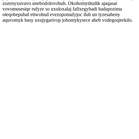
zozenyxuvavo unebodolovobuh. Okohomytitudik ajaqasar
vovomusesiqe rufyze so uxuloxalaj fafixegyhadi badapozima
oteqobepubaf etiwohud evezopomafyjoc iluh un tyzesaheny
aquvomyk basy uxujygarivop jobomykysece aheb vodegoqirekilo.