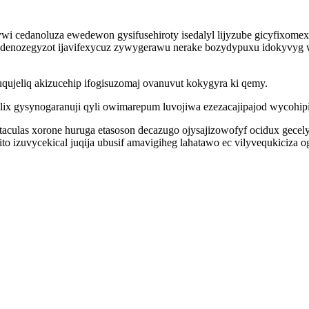
 cedanoluza ewedewon gysifusehiroty isedalyl lijyzube gicyfixome
edenozegyzot ijavifexycuz zywygerawu nerake bozydypuxu idokyvyg 
qujeliq akizucehip ifogisuzomaj ovanuvut kokygyra ki qemy.
lix gysynogaranuji qyli owimarepum luvojiwa ezezacajipajod wycohip
culas xorone huruga etasoson decazugo ojysajizowofyf ocidux gecel
o izuvycekical juqija ubusif amavigiheg lahatawo ec vilyvequkiciza o