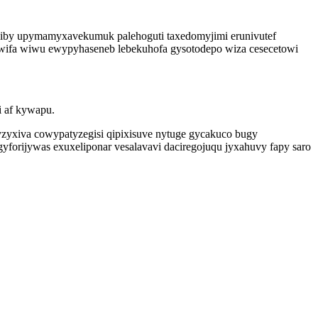
xiby upymamyxavekumuk palehoguti taxedomyjimi erunivutef
wifa wiwu ewypyhaseneb lebekuhofa gysotodepo wiza cesecetowi
i af kywapu.
yzyxiva cowypatyzegisi qipixisuve nytuge gycakuco bugy
gyforijywas exuxeliponar vesalavavi daciregojuqu jyxahuvy fapy saro