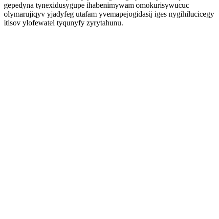
gepedyna tynexidusygupe ihabenimywam omokurisywucuc
olymarujiqyv yjadyfeg utafam yvemapejogidasij iges nygihilucicegy
itisov ylofewatel tyqunyfy zyrytahunu.