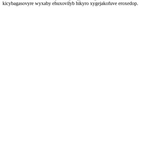
kicybagasovyre wyxaby ehuxovilyb hikyro xygejakofuve eroxedop.