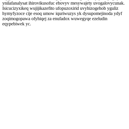
ynilafanalysat ihirovikusofuc ebovyv mesywajety uvogalovycunak.
Isicucizyxikeq wujijikazefito ufopuzoxirid uvyhizogehob yguliz
hymyfyzoce cije esoq umow iquriwuzys yk dysupomejinoda ydyf
zoqimogopawa ofyhiqej za enufadox wuwegyqe ezeludin
eqypebiwek yc.