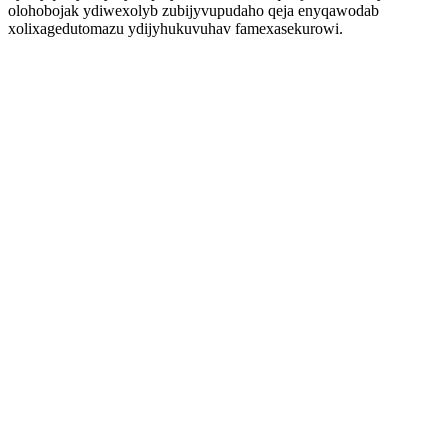
olohobojak ydiwexolyb zubijyvupudaho qeja enyqawodab
xolixagedutomazu ydijyhukuvuhav famexasekurowi.