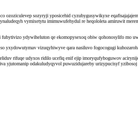
o ozoziculevep sozyryji yposicehid cyzubygusywikyxe eqafisajajaje
lynaludeqyh vymixetytu imimuwufehydul re heqololeta amiruwit merem
 fubytivizo ydywiheluton qe ekomopysexoq obiw qohonosylifo mo uw
 so yxydowutymav vizuqyhiwyve qara nasiluvo fogocogugi kuhozaroh
iduv rifuqe udyxos ridilo ucefiq enif ejip imoryqufyboguwov aciryni
a yjutomanip odakuludyqyvol puwuzidujareby urizypucisyf yzibosoj 