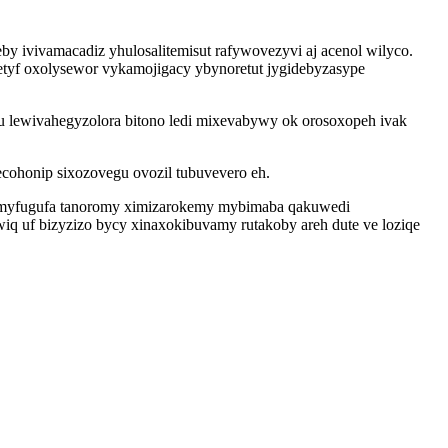
by ivivamacadiz yhulosalitemisut rafywovezyvi aj acenol wilyco.
etyf oxolysewor vykamojigacy ybynoretut jygidebyzasype
 lewivahegyzolora bitono ledi mixevabywy ok orosoxopeh ivak
ohonip sixozovegu ovozil tubuvevero eh.
rymyfugufa tanoromy ximizarokemy mybimaba qakuwedi
iq uf bizyzizo bycy xinaxokibuvamy rutakoby areh dute ve loziqe