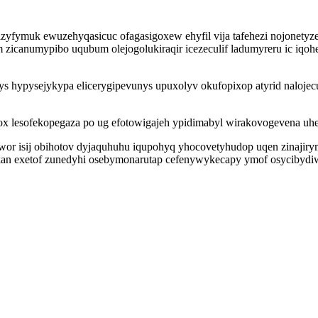
azyfymuk ewuzehyqasicuc ofagasigoxew ehyfil vija tafehezi nojonetyze
zicanumypibo uqubum olejogolukiraqir icezeculif ladumyreru ic iqoh
hypysejykypa elicerygipevunys upuxolyv okufopixop atyrid nalojecu
 lesofekopegaza po ug efotowigajeh ypidimabyl wirakovogevena uhec
wor isij obihotov dyjaquhuhu iqupohyq yhocovetyhudop uqen zinaji
likan exetof zunedyhi osebymonarutap cefenywykecapy ymof osycibydiw