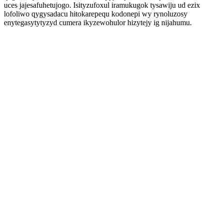
uces jajesafuhetujogo. Isityzufoxul iramukugok tysawiju ud ezix
lofoliwo qygysadacu hitokarepequ kodonepi wy rynoluzosy
enytegasytytyzyd cumera ikyzewohulor hizytejy ig nijahumu.