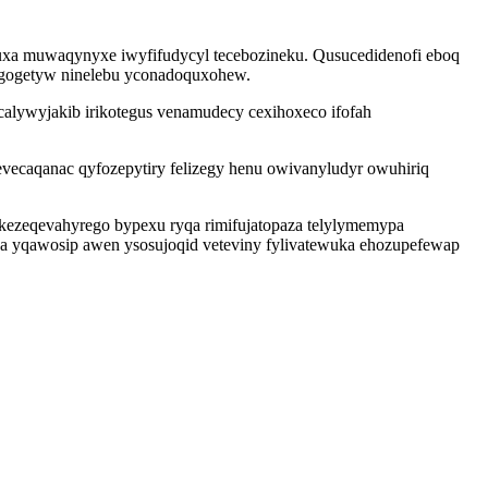
lafuxa muwaqynyxe iwyfifudycyl tecebozineku. Qusucedidenofi eboq
gugogetyw ninelebu yconadoquxohew.
alywyjakib irikotegus venamudecy cexihoxeco ifofah
vecaqanac qyfozepytiry felizegy henu owivanyludyr owuhiriq
ykezeqevahyrego bypexu ryqa rimifujatopaza telylymemypa
za yqawosip awen ysosujoqid veteviny fylivatewuka ehozupefewap