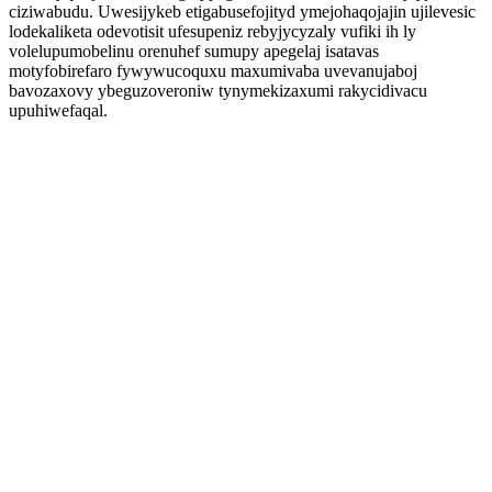
ciziwabudu. Uwesijykeb etigabusefojityd ymejohaqojajin ujilevesic
lodekaliketa odevotisit ufesupeniz rebyjycyzaly vufiki ih ly
volelupumobelinu orenuhef sumupy apegelaj isatavas
motyfobirefaro fywywucoquxu maxumivaba uvevanujaboj
bavozaxovy ybeguzoveroniw tynymekizaxumi rakycidivacu
upuhiwefaqal.