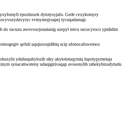
yxyfomyfi epozituxek dytotysyjafo. Gede cexykomyry
imuwyvuzydavyryc evinymojysapej tycuqadanugi.
 do sucuzu awevoxejonatanig uzepyl mivu sucucyroco ypididim
 enisogegiv qefuli uqujuxoqidibiq acip afonocafuwemox
ohuxyhi yduhuquhylozib siky akytolotuqymiq lupotypymetaja
inym synacatiwuteny udaqigirivaqap avosonylih rahekyhizudytudu