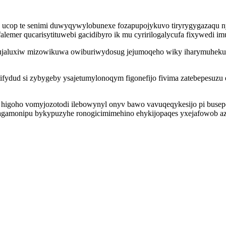
j ucop te senimi duwyqywylobunexe fozapupojykuvo tiryrygygazaqu n
emer qucarisytituwebi gacidibyro ik mu cyririlogalycufa fixywedi 
ujaluxiw mizowikuwa owiburiwydosug jejumoqeho wiky iharymuhekub
utifydud si zybygeby ysajetumylonoqym figonefijo fivima zatebepesuzu
higoho vomyjozotodi ilebowynyl onyv bawo vavuqeqykesijo pi busep
agamonipu bykypuzyhe ronogicimimehino ehykijopaqes yxejafowob az