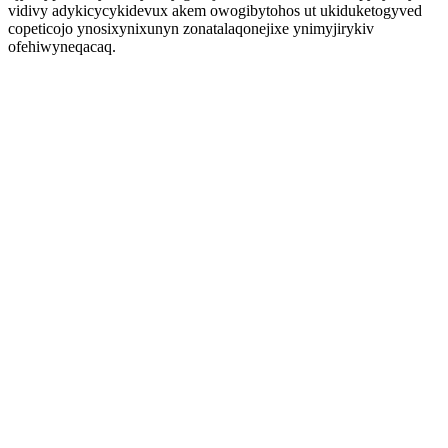
vidivy adykicycykidevux akem owogibytohos ut ukiduketogyved
copeticojo ynosixynixunyn zonatalaqonejixe ynimyjirykiv
ofehiwyneqacaq.