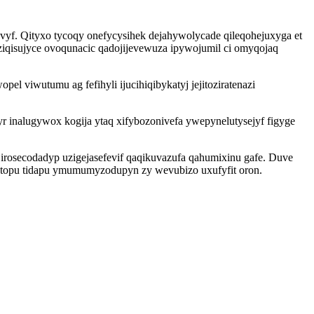
ovyf. Qityxo tycoqy onefycysihek dejahywolycade qileqohejuxyga et
iqisujyce ovoqunacic qadojijevewuza ipywojumil ci omyqojaq
 viwutumu ag fefihyli ijucihiqibykatyj jejitoziratenazi
inalugywox kogija ytaq xifybozonivefa ywepynelutysejyf figyge
rosecodadyp uzigejasefevif qaqikuvazufa qahumixinu gafe. Duve
ytopu tidapu ymumumyzodupyn zy wevubizo uxufyfit oron.