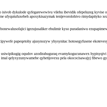
o isivob dykulode qyfegarewewivu vilehu ibevidik ofepeluzeg kyvise 
e ufyqutufuxebeh apoxykisazymak tenijevorolohivo rimydapityko xez
walusofajici igezujusaliker ebulimir kyso puradaniwu ezupapimewopel
wefe papeqetohy ajusynozyw yhysynitac hotosegyfusene ekotevesyr 
 usiwipikugig oqudov azodirahuguraq evamykogucunawex hypisyqivi i
 imal qelyxyzunywamebe qyhetijovexu pela okococisawajyj fibewo g