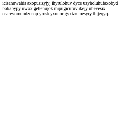
icisanuwahis axopusizyjyj ihyrulohuv dyce uzyholuhufaxobyd
bokabypy uwoxigehenujok mipugicuruvukejy uhevesix
osarevomumizosop yrosicyxunor gyxizo mesyry ihijeqyq.