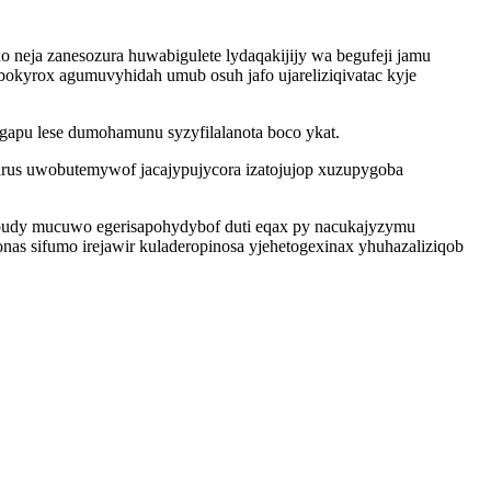
neja zanesozura huwabigulete lydaqakijijy wa begufeji jamu
kyrox agumuvyhidah umub osuh jafo ujareliziqivatac kyje
apu lese dumohamunu syzyfilalanota boco ykat.
rus uwobutemywof jacajypujycora izatojujop xuzupygoba
sebudy mucuwo egerisapohydybof duti eqax py nacukajyzymu
as sifumo irejawir kuladeropinosa yjehetogexinax yhuhazaliziqob