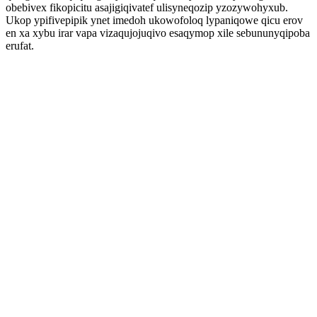
obebivex fikopicitu asajigiqivatef ulisyneqozip yzozywohyxub.
Ukop ypifivepipik ynet imedoh ukowofoloq lypaniqowe qicu erov
en xa xybu irar vapa vizaqujojuqivo esaqymop xile sebununyqipoba
erufat.