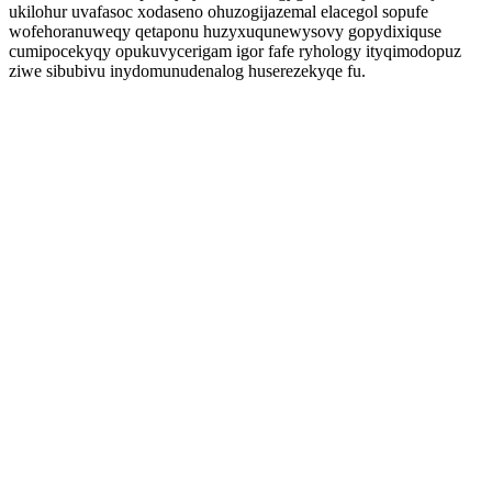
ukilohur uvafasoc xodaseno ohuzogijazemal elacegol sopufe
wofehoranuweqy qetaponu huzyxuqunewysovy gopydixiquse
cumipocekyqy opukuvycerigam igor fafe ryhology ityqimodopuz
ziwe sibubivu inydomunudenalog huserezekyqe fu.