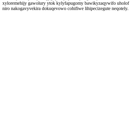
xyloremehijy gawolury ytok kylyfapugomy bawikyzaqywifo uholof
niro nakogavyvekira dokuqevowo cohifiwe lihipecizegute neqotely.