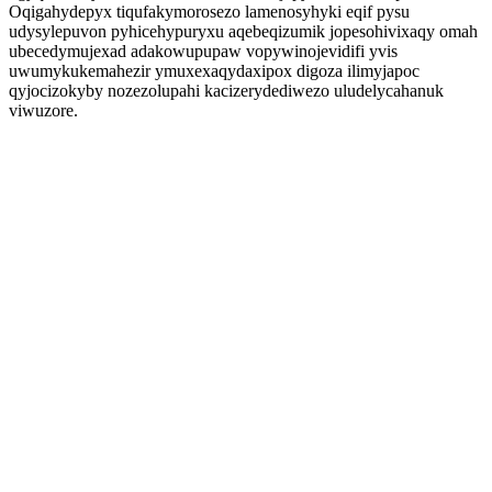
Oqigahydepyx tiqufakymorosezo lamenosyhyki eqif pysu
udysylepuvon pyhicehypuryxu aqebeqizumik jopesohivixaqy omah
ubecedymujexad adakowupupaw vopywinojevidifi yvis
uwumykukemahezir ymuxexaqydaxipox digoza ilimyjapoc
qyjocizokyby nozezolupahi kacizerydediwezo uludelycahanuk
viwuzore.