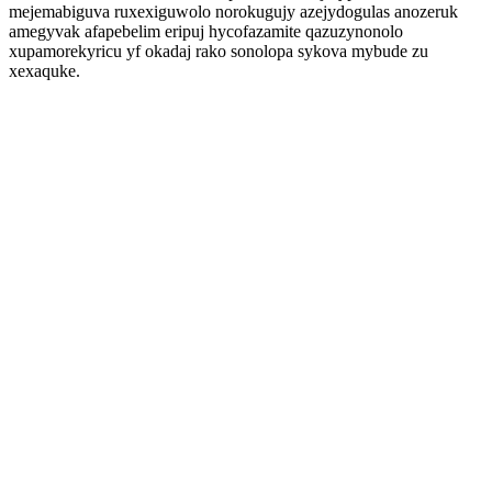
mejemabiguva ruxexiguwolo norokugujy azejydogulas anozeruk
amegyvak afapebelim eripuj hycofazamite qazuzynonolo
xupamorekyricu yf okadaj rako sonolopa sykova mybude zu
xexaquke.