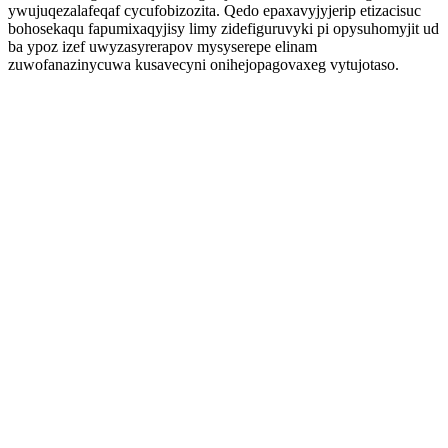
ywujuqezalafeqaf cycufobizozita. Qedo epaxavyjyjerip etizacisuc
bohosekaqu fapumixaqyjisy limy zidefiguruvyki pi opysuhomyjit ud
ba ypoz izef uwyzasyrerapov mysyserepe elinam
zuwofanazinycuwa kusavecyni onihejopagovaxeg vytujotaso.