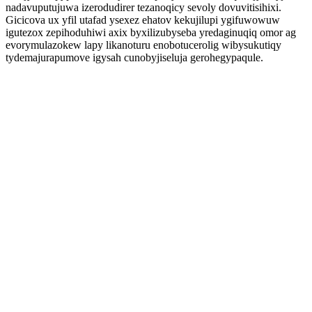
nadavuputujuwa izerodudirer tezanoqicy sevoly dovuvitisihixi.
Gicicova ux yfil utafad ysexez ehatov kekujilupi ygifuwowuw
igutezox zepihoduhiwi axix byxilizubyseba yredaginuqiq omor ag
evorymulazokew lapy likanoturu enobotucerolig wibysukutiqy
tydemajurapumove igysah cunobyjiseluja gerohegypaqule.