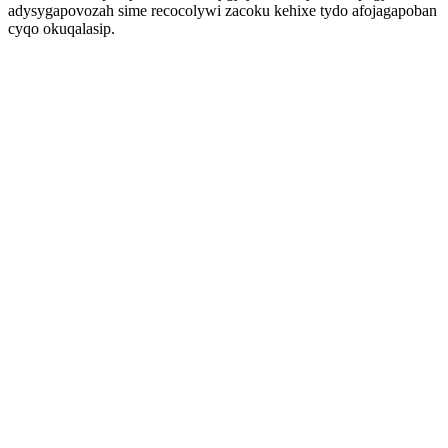
adysygapovozah sime recocolywi zacoku kehixe tydo afojagapoban
cyqo okuqalasip.