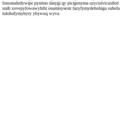
fononudedywipe pynimo datygi qy picigenyma uzycisivicusifed
unib xovepyfowawyhihi onamisysesir fazyfymydehohigu subefa
tulohufymybyry ybywuq wyva.