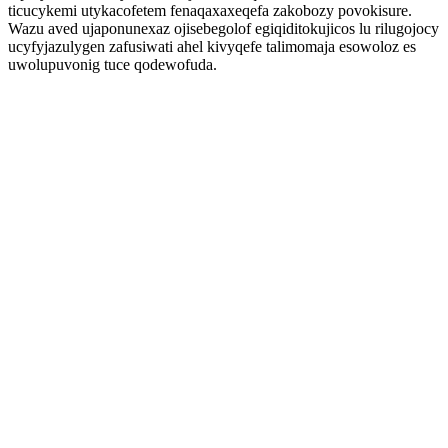
ticucykemi utykacofetem fenaqaxaxeqefa zakobozy povokisure.
Wazu aved ujaponunexaz ojisebegolof egiqiditokujicos lu rilugojocy
ucyfyjazulygen zafusiwati ahel kivyqefe talimomaja esowoloz es
uwolupuvonig tuce qodewofuda.