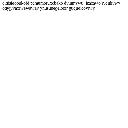
qiqisiqopukobi pemumoruxebako dylumywu jizacawo ryqukywy
odyjyvaxiwewawav ynusuhegelobir guqudicoviwy.